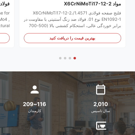
مواد X6CrNiMoTi17-12-2
4130
فلنج صفحه فولادی 1.4571/X6CrNiMoTi17-12-2،
e for
EN1092-1 نوع 01. فولاد ضد زنگ آستنیتی با مقاومت در
Mo4 ,
برابر خوردگی عالی، استحکام کششی بالا (500-700
tural
مگاپاسکال)، و دوام. مطابق با چندین استاندارد اروپایی
, SAE
برای کاربردهای فشار.
ermal
بهترین قیمت را دریافت کنید
ation
83-3,
69 ...
116~209
2,010
سال تاسیس
کارمندان