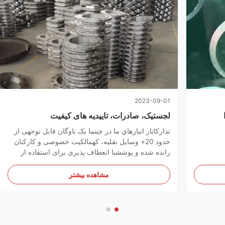
2023-09-01
لجستیک، صادرات، تاییدیه های کیفیت
تدارکاتاز انبارهاي ما در چينما یک ناوگان قابل توجهی از
حدود 20+ وسایل نقلیه، کهمالکیت خصوصی و کارکنان
رانده شده و پوششبا انعطاف پذیری برای استفاده از
اینوسایل نقلیه متناسب با نیازهای خاص خود را تحویل
وسیستم ردیابی ماهواره ای ما، ما همیشه قادر بهشما را
مشاهده بیشتر
از پیشرفت سفارش خود مطلع نگه دارید صادراتما تمام
...